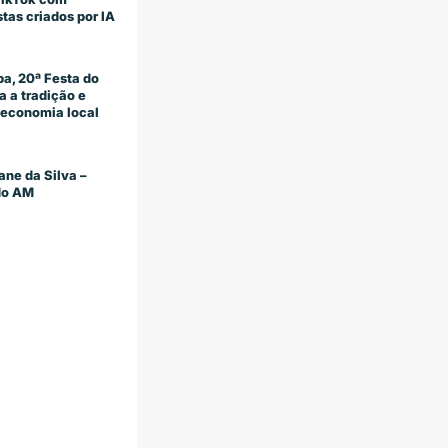
stas criados por IA
a, 20ª Festa do
 a tradição e
economia local
ane da Silva –
 do AM