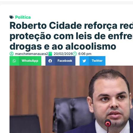
Política
Roberto Cidade reforça re
proteção com leis de enfr
drogas e ao alcoolismo
manchetemanauara2
20/02/2026
6:06 pm
WhatsApp
Facebook
Twitter