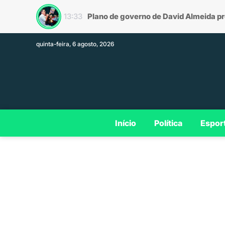
Roberto Cida
13:33
13:26
quinta-feira, 6 agosto, 2026
Início
Política
Espor