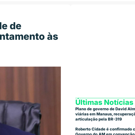
de de
entamento às
Últimas Notícias
Plano de governo de David Alm
viárias em Manaus, recuperaçã
articulação pela BR-319
Roberto Cidade é confirmado 
Governo do AM em convenção