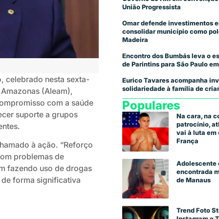
União Progressista
Omar defende investimentos e
consolidar município como pol
Madeira
Encontro dos Bumbás leva o es
de Parintins para São Paulo em
, celebrado nesta sexta-
Eurico Tavares acompanha inv
solidariedade à família de cr
do Amazonas (Aleam),
 compromisso com a saúde
Populares
recer suporte a grupos
Na cara, na 
patrocínio, a
entes.
vai à luta e
França
chamado à ação. “Reforço
s com problemas de
Adolescente 
am fazendo uso de drogas
encontrada m
de forma significativa
de Manaus
Trend Foto St
Instagram e 