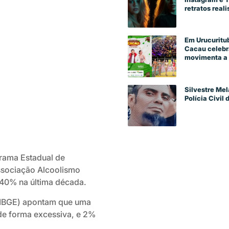
retratos reali
Em Urucuritub
Cacau celebra
movimenta a 
Silvestre Mel
Polícia Civil
grama Estadual de
ssociação Alcoolismo
 40% na última década.
a (IBGE) apontam que uma
de forma excessiva, e 2%