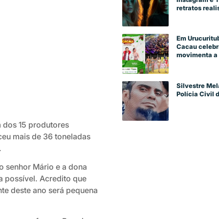
retratos reali
Em Urucuritub
Cacau celebra
movimenta a 
Silvestre Mel
Polícia Civil
 dos 15 produtores
eceu mais de 36 toneladas
.
o senhor Mário e a dona
a possível. Acredito que
nte deste ano será pequena