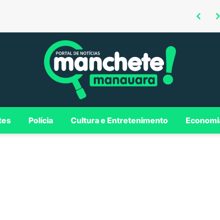
Omar defende investimentos em Borba para consolidar município como polo regional no Madeira
Encontro dos Bumbás leva o espetáculo cultural de Parintins para São Paulo em edição histórica
tes
Polícia
Cultura e Entretenimento
Economi