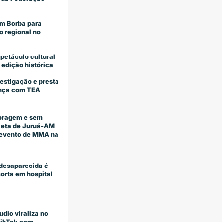
m Borba para
o regional no
petáculo cultural
 edição histórica
estigação e presta
iança com TEA
coragem e sem
tleta de Juruá-AM
m evento de MMA na
desaparecida é
orta em hospital
udio viraliza no
TikTok com