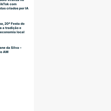
TikTok com
stas criados por IA
a, 20ª Festa do
 a tradição e
economia local
ane da Silva –
 do AM