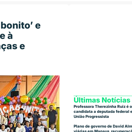
 bonito’ e
e à
nças e
Últimas Notícias
Professora Therezinha Ruiz é o
candidata a deputada federal
União Progressista
Plano de governo de David Alm
viárias em Manaus, recuperaçã