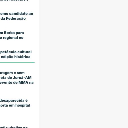
como candidato ao
 da Federação
m Borba para
o regional no
petáculo cultural
 edição histórica
coragem e sem
tleta de Juruá-AM
m evento de MMA na
desaparecida é
orta em hospital
udio viraliza no