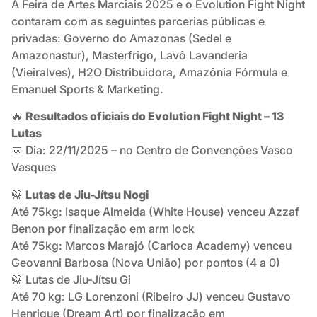
A Feira de Artes Marciais 2025 e o Evolution Fight Night
contaram com as seguintes parcerias públicas e
privadas: Governo do Amazonas (Sedel e
Amazonastur), Masterfrigo, Lavô Lavanderia
(Vieiralves), H2O Distribuidora, Amazônia Fórmula e
Emanuel Sports & Marketing.
🔥
Resultados oficiais do Evolution Fight Night – 13
Lutas
📅 Dia: 22/11/2025 – no Centro de Convenções Vasco
Vasques
🥋
Lutas de Jiu-Jítsu Nogi
Até 75kg: Isaque Almeida (White House) venceu Azzaf
Benon por finalização em arm lock
Até 75kg: Marcos Marajó (Carioca Academy) venceu
Geovanni Barbosa (Nova União) por pontos (4 a 0)
🥋 Lutas de Jiu-Jítsu Gi
Até 70 kg: LG Lorenzoni (Ribeiro JJ) venceu Gustavo
Henrique (Dream Art) por finalização em