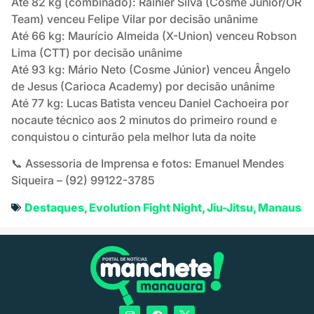
Até 82 kg (combinado): Rainier Silva (Cosme Júnior/OR
Team) venceu Felipe Vilar por decisão unânime
Até 66 kg: Maurício Almeida (X-Union) venceu Robson
Lima (CTT) por decisão unânime
Até 93 kg: Mário Neto (Cosme Júnior) venceu Ângelo
de Jesus (Carioca Academy) por decisão unânime
Até 77 kg: Lucas Batista venceu Daniel Cachoeira por
nocaute técnico aos 2 minutos do primeiro round e
conquistou o cinturão pela melhor luta da noite
📞 Assessoria de Imprensa e fotos: Emanuel Mendes
Siqueira – (92) 99122-3785
Destaques
,
Evolution Fight Night
,
Jiu-Jitsu
,
Manaus