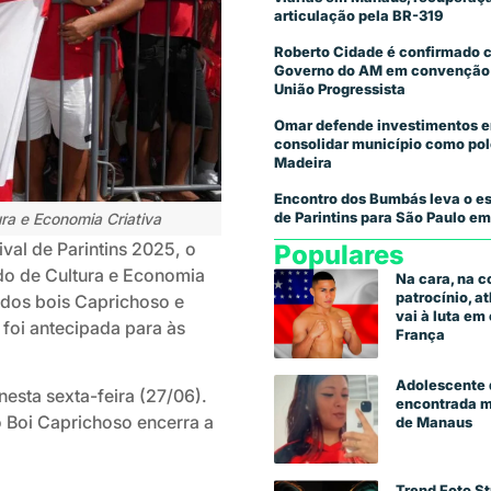
articulação pela BR-319
Roberto Cidade é confirmado 
Governo do AM em convenção
União Progressista
Omar defende investimentos e
consolidar município como pol
Madeira
Encontro dos Bumbás leva o es
de Parintins para São Paulo em
ra e Economia Criativa
ival de Parintins 2025, o
Populares
do de Cultura e Economia
Na cara, na 
patrocínio, a
s dos bois Caprichoso e
vai à luta e
 foi antecipada para às
França
Adolescente 
 nesta sexta-feira (27/06).
encontrada m
o Boi Caprichoso encerra a
de Manaus
Trend Foto St