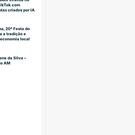
TikTok com
stas criados por IA
a, 20ª Festa do
 a tradição e
economia local
ane da Silva –
 do AM