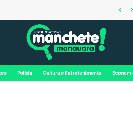
Omar defende investimentos em Borba para consolidar município como polo regional no Madeira
Roberto Cidade é confirmado como candidato ao Governo do AM em convenção da Federação União Progressista
tes
Polícia
Cultura e Entretenimento
Economi