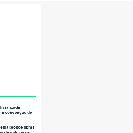
ficializada
 em convenção do
eida propõe obras
o de rodovias e