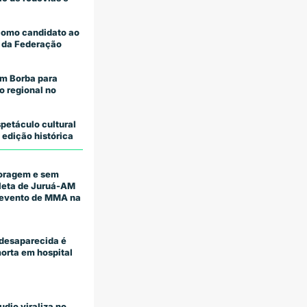
como candidato ao
 da Federação
m Borba para
o regional no
petáculo cultural
 edição histórica
coragem e sem
tleta de Juruá-AM
m evento de MMA na
desaparecida é
orta em hospital
udio viraliza no