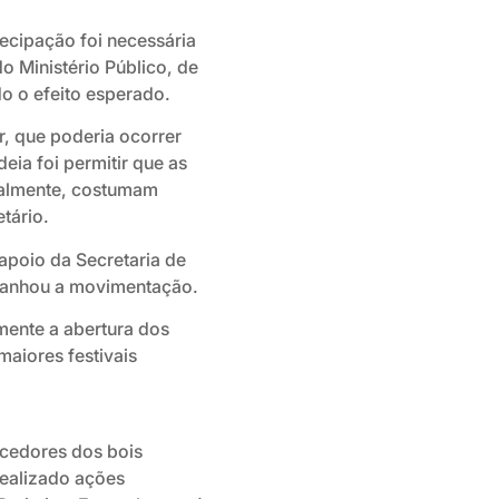
tecipação foi necessária
do Ministério Público, de
do o efeito esperado.
r, que poderia ocorrer
eia foi permitir que as
onalmente, costumam
tário.
apoio da Secretaria de
anhou a movimentação.
mente a abertura dos
maiores festivais
rcedores dos bois
ealizado ações