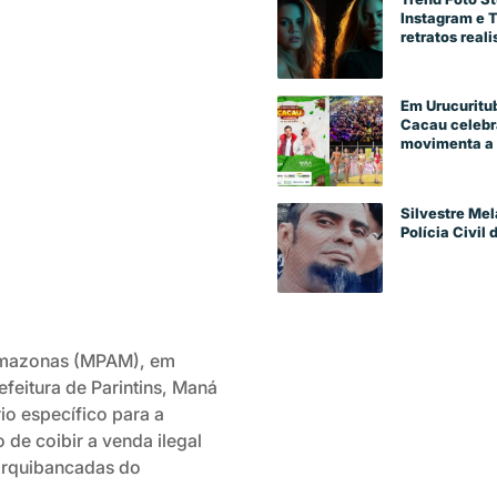
Instagram e 
retratos reali
Em Urucuritub
Cacau celebra
movimenta a 
Silvestre Mel
Polícia Civil
 Amazonas (MPAM), em
feitura de Parintins, Maná
o específico para a
 de coibir a venda ilegal
 arquibancadas do