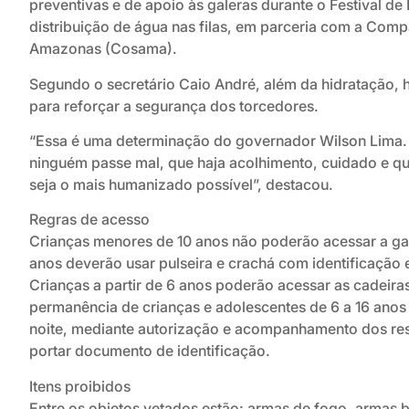
preventivas e de apoio às galeras durante o Festival de P
distribuição de água nas filas, em parceria com a Co
Amazonas (Cosama).
Segundo o secretário Caio André, além da hidratação, há
para reforçar a segurança dos torcedores.
“Essa é uma determinação do governador Wilson Lima. 
ninguém passe mal, que haja acolhimento, cuidado e 
seja o mais humanizado possível”, destacou.
Regras de acesso
Crianças menores de 10 anos não poderão acessar a ga
anos deverão usar pulseira e crachá com identificação
Crianças a partir de 6 anos poderão acessar as cadeiras
permanência de crianças e adolescentes de 6 a 16 anos 
noite, mediante autorização e acompanhamento dos res
portar documento de identificação.
Itens proibidos
Entre os objetos vetados estão: armas de fogo, armas 