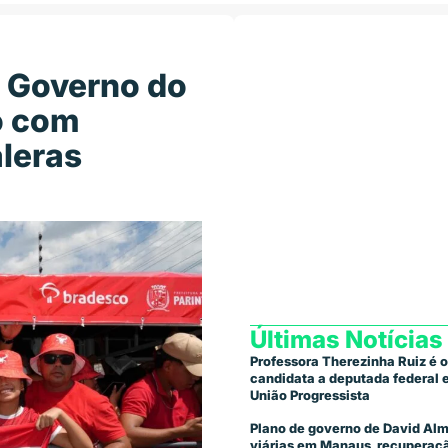
: Governo do
o com
aleras
Últimas Notícias
Professora Therezinha Ruiz é o
candidata a deputada federal
União Progressista
Plano de governo de David Alm
viárias em Manaus, recuperaçã