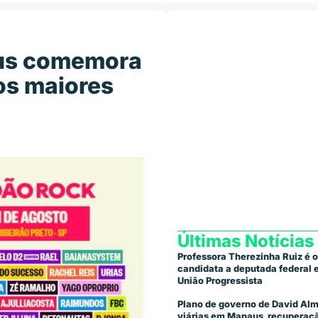
us comemora
os maiores
Últimas Notícias
Professora Therezinha Ruiz é o
candidata a deputada federal
União Progressista
Plano de governo de David Alm
viárias em Manaus, recuperaçã