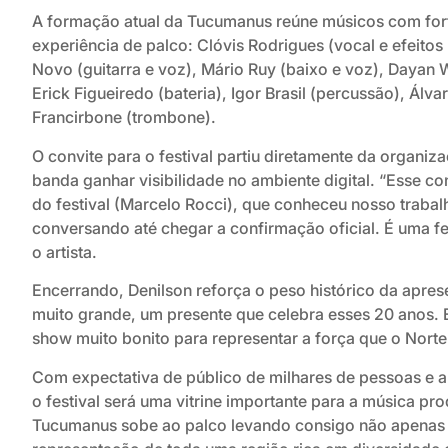
A formação atual da Tucumanus reúne músicos com forte
experiência de palco: Clóvis Rodrigues (vocal e efeitos
Novo (guitarra e voz), Mário Ruy (baixo e voz), Dayan Wi
Erick Figueiredo (bateria), Igor Brasil (percussão), Álv
Francirbone (trombone).
O convite para o festival partiu diretamente da organiz
banda ganhar visibilidade no ambiente digital. “Esse c
do festival (Marcelo Rocci), que conheceu nosso trabalho
conversando até chegar a confirmação oficial. É uma fe
o artista.
Encerrando, Denilson reforça o peso histórico da apre
muito grande, um presente que celebra esses 20 anos
show muito bonito para representar a força que o Norte
Com expectativa de público de milhares de pessoas e am
o festival será uma vitrine importante para a música pr
Tucumanus sobe ao palco levando consigo não apenas s