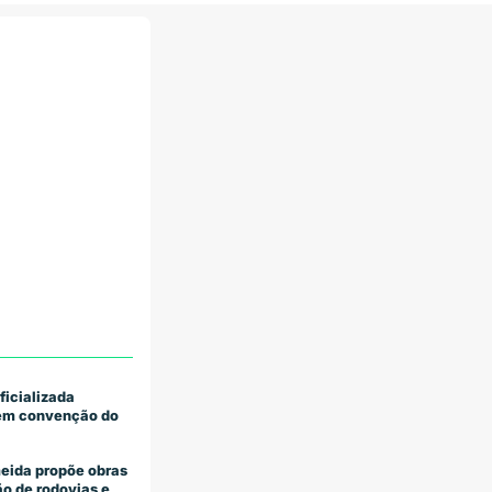
ficializada
 em convenção do
eida propõe obras
o de rodovias e