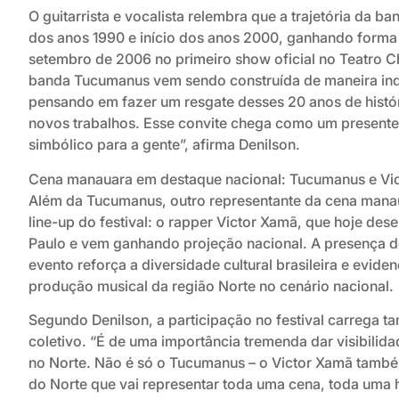
O guitarrista e vocalista relembra que a trajetória da 
dos anos 1990 e início dos anos 2000, ganhando forma 
setembro de 2006 no primeiro show oficial no Teatro C
banda Tucumanus vem sendo construída de maneira in
pensando em fazer um resgate desses 20 anos de histó
novos trabalhos. Esse convite chega como um present
simbólico para a gente”, afirma Denilson.
Cena manauara em destaque nacional: Tucumanus e Vi
Além da Tucumanus, outro representante da cena mana
line-up do festival: o rapper Victor Xamã, que hoje des
Paulo e vem ganhando projeção nacional. A presença d
evento reforça a diversidade cultural brasileira e evide
produção musical da região Norte no cenário nacional.
Segundo Denilson, a participação no festival carrega 
coletivo. “É de uma importância tremenda dar visibilida
no Norte. Não é só o Tucumanus – o Victor Xamã també
do Norte que vai representar toda uma cena, toda uma hi