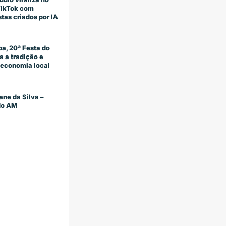
TikTok com
stas criados por IA
a, 20ª Festa do
 a tradição e
economia local
ane da Silva –
 do AM