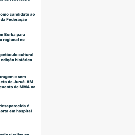
como candidato ao
 da Federação
m Borba para
o regional no
petáculo cultural
 edição histórica
coragem e sem
tleta de Juruá-AM
m evento de MMA na
desaparecida é
orta em hospital
udio viraliza no