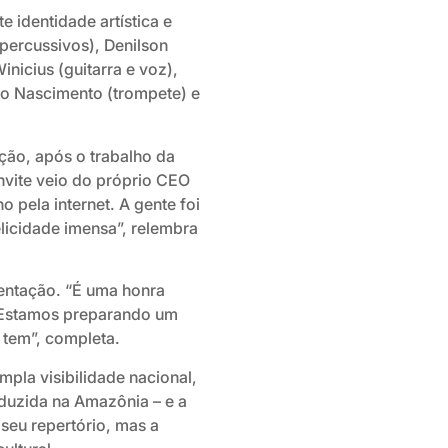
 identidade artística e
 percussivos), Denilson
nicius (guitarra e voz),
aro Nascimento (trompete) e
ação, após o trabalho da
onvite veio do próprio CEO
 pela internet. A gente foi
licidade imensa”, relembra
sentação. “É uma honra
. Estamos preparando um
 tem”, completa.
pla visibilidade nacional,
oduzida na Amazônia – e a
eu repertório, mas a