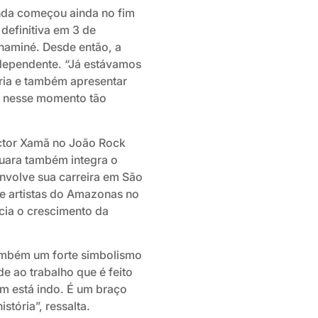
banda começou ainda no fim
definitiva em 3 de
haminé. Desde então, a
dependente. “Já estávamos
ria e também apresentar
e nesse momento tão
ctor Xamã no João Rock
uara também integra o
envolve sua carreira em São
e artistas do Amazonas no
ncia o crescimento da
também um forte simbolismo
de ao trabalho que é feito
m está indo. É um braço
stória”, ressalta.