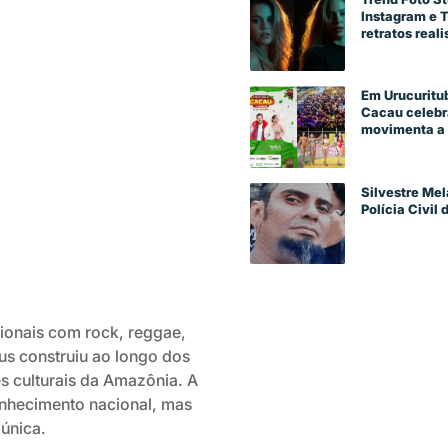
Instagram e 
retratos reali
Em Urucuritub
Cacau celebra
movimenta a 
Silvestre Mel
Polícia Civil
ionais com rock, reggae,
us construiu ao longo dos
es culturais da Amazônia. A
onhecimento nacional, mas
única.