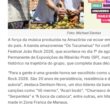
Foto: Michael Dantas
A força da música produzida na Amazônia vai ecoar em
do país. A banda amazonense “Os Tucumanus” foi conf
Festival João Rock 2026, que acontece no dia 1º de ag
Permanente de Exposições de Ribeirão Preto (SP), m
histórico na trajetória do grupo, que completa duas d
“Para a gente é uma grande honra ser escolhido como 
Rock 2026. São 20 anos de persistência, resistência e 
autoral”, destaca Denilson Novo, um dos líderes da ba
canções como “Vô mermo”, “Acari bodó”, “Churrasco de
“Serpenteia” e “A boca da caboca”, entre outras, em hi
made in Zona Franca de Manaus.