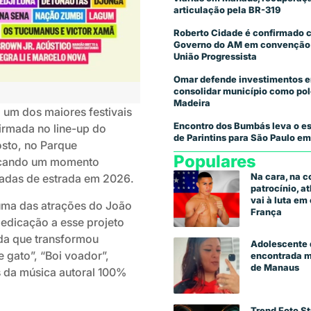
articulação pela BR-319
Roberto Cidade é confirmado 
Governo do AM em convenção
União Progressista
Omar defende investimentos e
consolidar município como pol
Madeira
 um dos maiores festivais
Encontro dos Bumbás leva o es
irmada no line-up do
de Parintins para São Paulo em
osto, no Parque
Populares
arcando um momento
Na cara, na 
écadas de estrada em 2026.
patrocínio, a
vai à luta e
uma das atrações do João
França
dedicação a esse projeto
nda que transformou
Adolescente 
 gato”, “Boi voador”,
encontrada m
de Manaus
ts da música autoral 100%
Trend Foto St