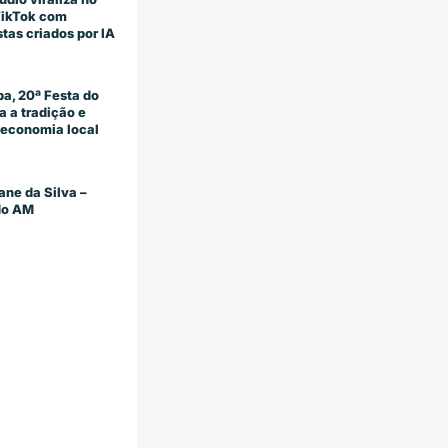
TikTok com
stas criados por IA
a, 20ª Festa do
 a tradição e
economia local
ane da Silva –
 do AM