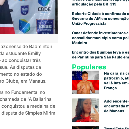
articulação pela BR-319
Roberto Cidade é confirmado 
Governo do AM em convenção
União Progressista
Omar defende investimentos e
consolidar município como pol
Madeira
mazonense de Badminton
Encontro dos Bumbás leva o es
a estudante Emilly
de Parintins para São Paulo em
 ao conquistar três
Populares
sua. As disputas da
Na cara, na 
imento no estado do
patrocínio, a
gro Clube, em Manaus.
vai à luta e
França
Ensino Fundamental no
chamada de “A Bailarina
Adolescente 
e conquistou a medalha de
encontrada m
de Manaus
 disputa de Simples Mirim
Trend Foto St