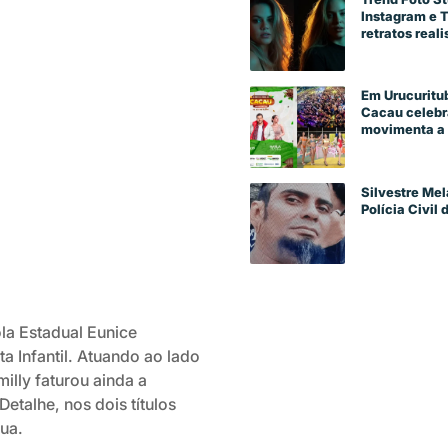
Instagram e 
retratos reali
Em Urucuritub
Cacau celebra
movimenta a 
Silvestre Mel
Polícia Civil
la Estadual Eunice
a Infantil. Atuando ao lado
illy faturou ainda a
etalhe, nos dois títulos
ua.