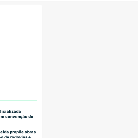
ficializada
 em convenção do
eida propõe obras
o de rodovias e