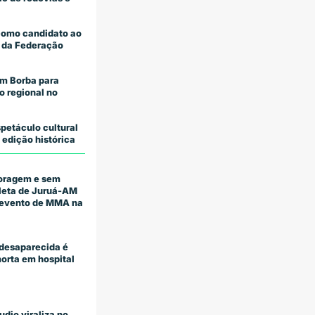
como candidato ao
 da Federação
m Borba para
o regional no
petáculo cultural
 edição histórica
coragem e sem
tleta de Juruá-AM
m evento de MMA na
desaparecida é
orta em hospital
udio viraliza no