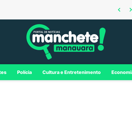
Omar defende investimentos em Borba para consolidar município como polo regional no Madeira
Roberto Cidade é confirmado como candidato ao Governo do AM em convenção da Federação União Progressista
tes
Polícia
Cultura e Entretenimento
Economi