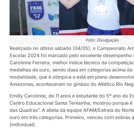
Foto: Divulgação
Realizado no último sábado (04/05), o Campeonato A
Escolar 2024 foi marcado pelo excelente desempenho d
Carolinne Ferreira, melhor índice técnico da competição
medalhas de ouro, sendo duas em categorias acima da 
modalidade, que é olímpica e está em pleno desenvolv
Amazonas, aconteceram no ginásio do Atlético Rio Ne
Emilly Carolinne, de 11 anos e estudante do 5º ano do 
Centro Educacional Santa Teresinha, mostrou porque é 
das Quadras”. A atleta da equipe AFAM/Estrela do Nort
ouro em três categorias. Primeiro, venceu com sobras a
(individual).