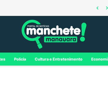
Omar defende investimentos em Borba para consolidar município como polo regional no Madeira
Roberto Cidade é confirmado como candidato ao Governo do AM em convenção da Federação União Progressista
tes
Polícia
Cultura e Entretenimento
Economi