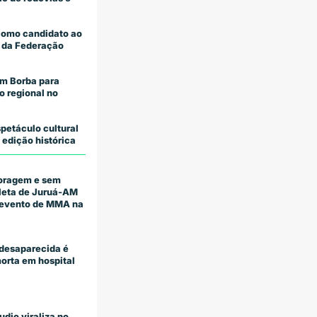
como candidato ao
 da Federação
m Borba para
o regional no
petáculo cultural
 edição histórica
coragem e sem
tleta de Juruá-AM
m evento de MMA na
desaparecida é
orta em hospital
udio viraliza no