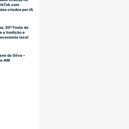
TikTok com
stas criados por IA
a, 20ª Festa do
 a tradição e
economia local
ane da Silva –
 do AM