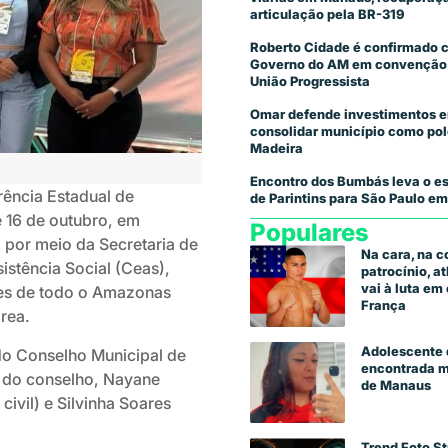
articulação pela BR-319
Roberto Cidade é confirmado 
Governo do AM em convenção
União Progressista
Omar defende investimentos e
consolidar município como pol
Madeira
Encontro dos Bumbás leva o es
rência Estadual de
de Parintins para São Paulo em
e 16 de outubro, em
Populares
por meio da Secretaria de
Na cara, na 
istência Social (Ceas),
patrocínio, a
vai à luta e
ntes de todo o Amazonas
França
área.
Adolescente 
do Conselho Municipal de
encontrada m
va do conselho, Nayane
de Manaus
ivil) e Silvinha Soares
Trend Foto St