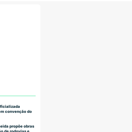
ficializada
 em convenção do
eida propõe obras
o de rodovias e