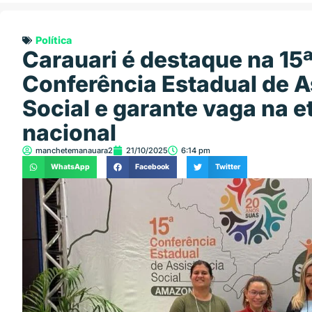
Política
Carauari é destaque na 15
Conferência Estadual de A
Social e garante vaga na e
nacional
manchetemanauara2
21/10/2025
6:14 pm
WhatsApp
Facebook
Twitter