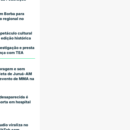
m Borba para
o regional no
petáculo cultural
 edição histórica
estigação e presta
iança com TEA
coragem e sem
tleta de Juruá-AM
m evento de MMA na
desaparecida é
orta em hospital
udio viraliza no
TikTok com