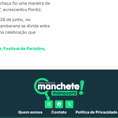
chaça foi uma maneira de
”, acrescentou Perdiz.
 28 de junho, no
nambarana se divide entre
ma celebração que
e
,
Festival de Parintins
,
Quem somos
Contato
Política de Privacidade