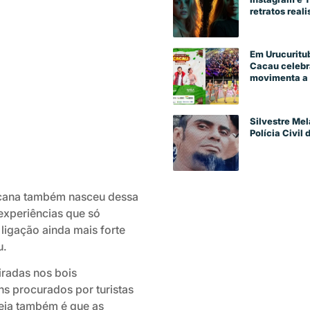
retratos reali
Em Urucuritub
Cacau celebra
movimenta a 
Silvestre Mel
Polícia Civil
ucana também nasceu dessa
experiências que só
ligação ainda mais forte
u.
iradas nos bois
s procurados por turistas
deia também é que as