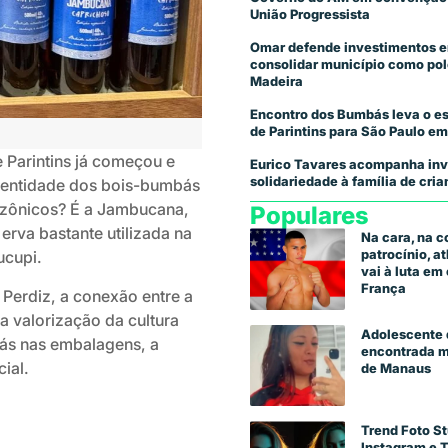
União Progressista
Omar defende investimentos e
consolidar município como pol
Madeira
Encontro dos Bumbás leva o es
de Parintins para São Paulo em
e Parintins já começou e
Eurico Tavares acompanha inv
solidariedade à família de cr
identidade dos bois-bumbás
azônicos? É a Jambucana,
Populares
rva bastante utilizada na
Na cara, na 
patrocínio, a
ucupi.
vai à luta e
França
Perdiz, a conexão entre a
la valorização da cultura
Adolescente 
ás nas embalagens, a
encontrada m
ial.
de Manaus
Trend Foto St
Instagram e 