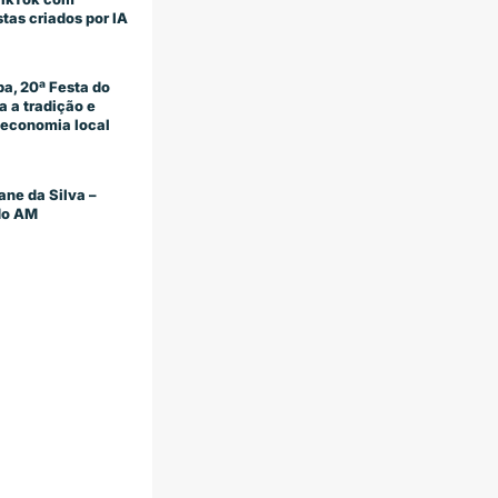
stas criados por IA
a, 20ª Festa do
 a tradição e
economia local
ane da Silva –
 do AM