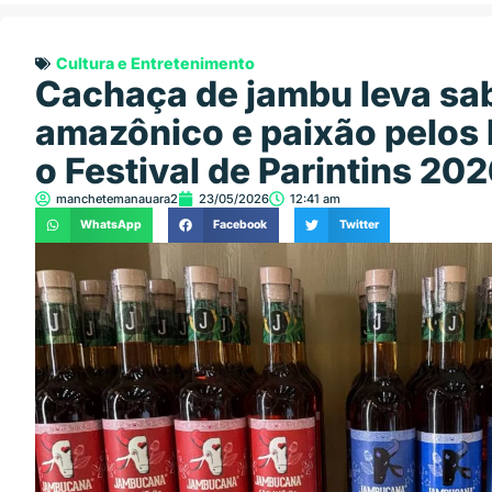
Cultura e Entretenimento
Cachaça de jambu leva sa
amazônico e paixão pelos
o Festival de Parintins 20
manchetemanauara2
23/05/2026
12:41 am
WhatsApp
Facebook
Twitter