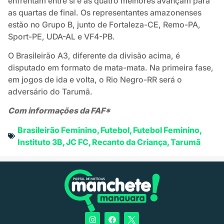
enfrentam entre si e as quatro melhores avançam para
as quartas de final. Os representantes amazonenses
estão no Grupo B, junto de Fortaleza-CE, Remo-PA,
Sport-PE, UDA-AL e VF4-PB.
O Brasileirão A3, diferente da divisão acima, é
disputado em formato de mata-mata. Na primeira fase,
em jogos de ida e volta, o Rio Negro-RR será o
adversário do Tarumã.
Com informações da FAF*
Brasileirão Feminino
,
Futebol
,
Futebol Feminino
,
Instituto 3B
,
JC FC
,
Recanto da Criança
,
Tarumã