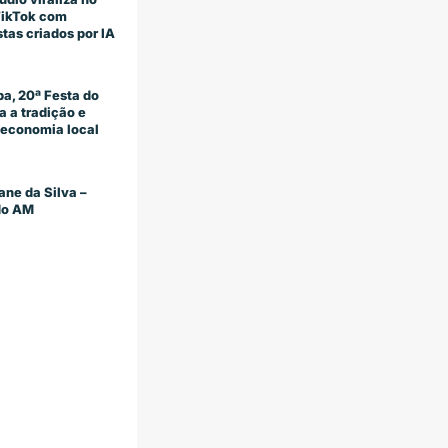
TikTok com
stas criados por IA
a, 20ª Festa do
 a tradição e
economia local
ane da Silva –
 do AM