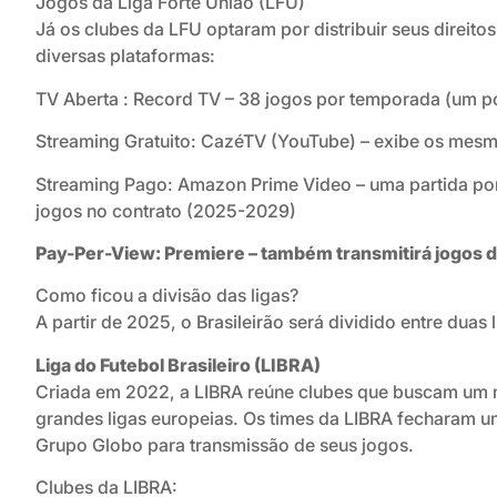
Jogos da Liga Forte União (LFU)
Já os clubes da LFU optaram por distribuir seus direito
diversas plataformas:
TV Aberta : Record TV – 38 jogos por temporada (um p
Streaming Gratuito: CazéTV (YouTube) – exibe os mes
Streaming Pago: Amazon Prime Video – uma partida por
jogos no contrato (2025-2029)
Pay-Per-View: Premiere – também transmitirá jogos 
Como ficou a divisão das ligas?
A partir de 2025, o Brasileirão será dividido entre duas l
Liga do Futebol Brasileiro (LIBRA)
Criada em 2022, a LIBRA reúne clubes que buscam um 
grandes ligas europeias. Os times da LIBRA fecharam u
Grupo Globo para transmissão de seus jogos.
Clubes da LIBRA: