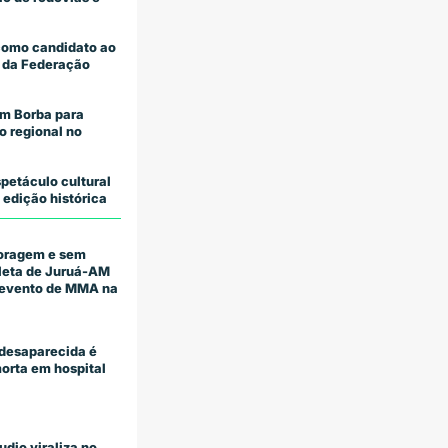
como candidato ao
 da Federação
m Borba para
o regional no
petáculo cultural
 edição histórica
coragem e sem
tleta de Juruá-AM
m evento de MMA na
desaparecida é
orta em hospital
udio viraliza no