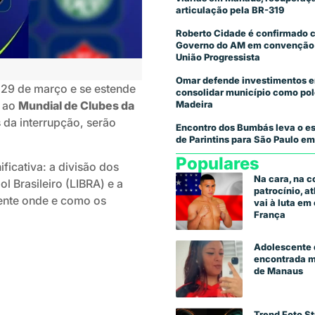
articulação pela BR-319
Roberto Cidade é confirmado 
Governo do AM em convenção
União Progressista
Omar defende investimentos e
29 de março e se estende
consolidar município como pol
Madeira
o ao
Mundial de Clubes da
s da interrupção, serão
Encontro dos Bumbás leva o es
de Parintins para São Paulo em
Populares
ficativa: a divisão dos
Na cara, na 
ol Brasileiro (LIBRA) e a
patrocínio, a
ente onde e como os
vai à luta e
França
Adolescente 
encontrada m
de Manaus
Trend Foto St