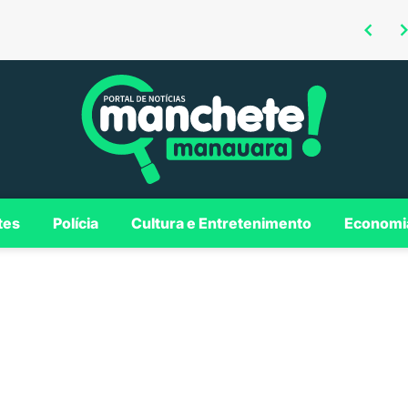
Omar defende investimentos em Borba para consolidar município como polo regional no Madeira
Roberto Cidade é confirmado como candidato ao Governo do AM em convenção da Federação União Progressista
tes
Polícia
Cultura e Entretenimento
Economi