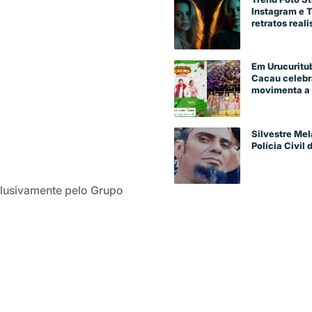
Instagram e 
retratos reali
Em Urucuritub
Cacau celebra
movimenta a 
Silvestre Mel
Polícia Civil
clusivamente pelo Grupo