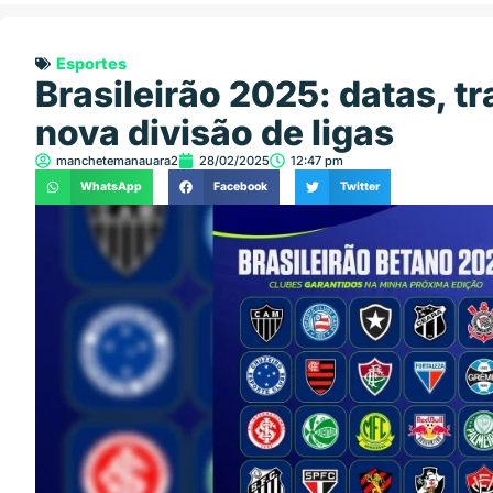
Esportes
Brasileirão 2025: datas, t
nova divisão de ligas
manchetemanauara2
28/02/2025
12:47 pm
WhatsApp
Facebook
Twitter