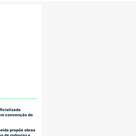
ficializada
 em convenção do
eida propõe obras
o de rodovias e