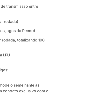
s de transmissão entre
or rodada)
mos jogos da Record
 rodada, totalizando 190
da LFU
igas:
modelo semelhante às
m contrato exclusivo com o