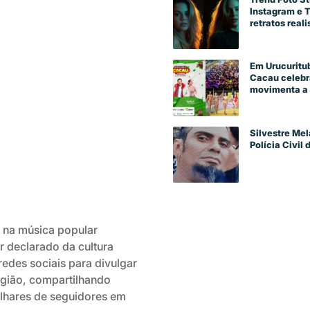
Instagram e 
retratos reali
Em Urucuritub
Cacau celebra
movimenta a 
Silvestre Mel
Polícia Civil
 na música popular
r declarado da cultura
edes sociais para divulgar
região, compartilhando
ilhares de seguidores em