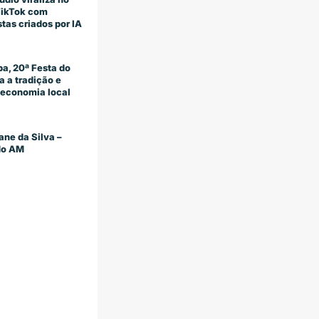
TikTok com
stas criados por IA
a, 20ª Festa do
 a tradição e
economia local
ane da Silva –
 do AM