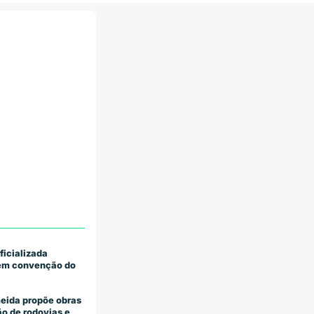
ficializada
 em convenção do
eida propõe obras
o de rodovias e