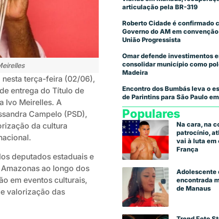
articulação pela BR-319
Roberto Cidade é confirmado 
Governo do AM em convenção
União Progressista
Omar defende investimentos e
consolidar município como pol
eirelles
Madeira
nesta terça-feira (02/06),
Encontro dos Bumbás leva o es
 de entrega do Título de
de Parintins para São Paulo em
 Ivo Meirelles. A
Populares
ssandra Campelo (PSD),
Na cara, na 
orização da cultura
patrocínio, a
acional.
vai à luta e
França
los deputados estaduais e
 o Amazonas ao longo dos
Adolescente 
ão em eventos culturais,
encontrada m
de Manaus
de valorização das
Trend Foto St