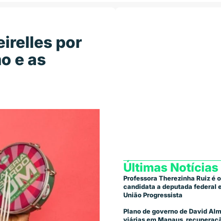
relles por
mo e as
Últimas Notícias
Professora Therezinha Ruiz é o
candidata a deputada federal
União Progressista
Plano de governo de David Alm
viárias em Manaus, recuperaçã