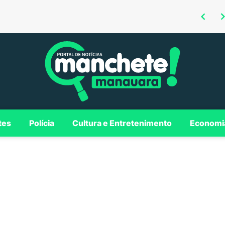
Omar defende investimentos em Borba para consolidar município como polo regional no Madeira
Roberto Cidade é confirmado como candidato ao Governo do AM em convenção da Federação União Progressista
tes
Polícia
Cultura e Entretenimento
Economi