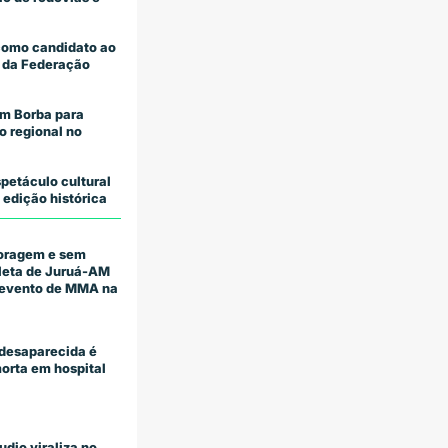
como candidato ao
 da Federação
m Borba para
o regional no
petáculo cultural
 edição histórica
coragem e sem
tleta de Juruá-AM
m evento de MMA na
desaparecida é
orta em hospital
udio viraliza no