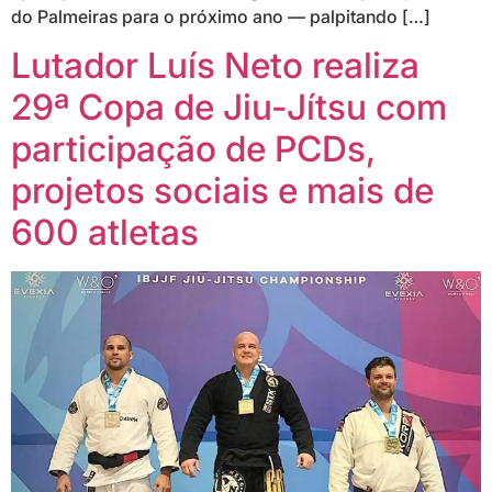
do Palmeiras para o próximo ano — palpitando […]
Lutador Luís Neto realiza
29ª Copa de Jiu-Jítsu com
participação de PCDs,
projetos sociais e mais de
600 atletas